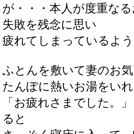
が・・・本人が度重なる
失敗を残念に思い
疲れてしまっているよう
ふとんを敷いて妻のお気
たんぽに熱いお湯をいれ
「お疲れさまでした。」
ると