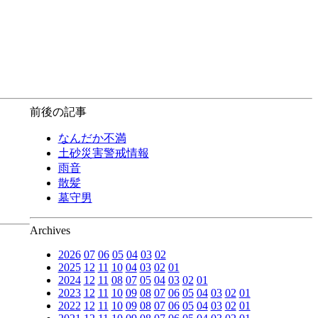
前後の記事
なんだか不満
土砂災害警戒情報
雨音
散髪
墓守男
Archives
2026
07
06
05
04
03
02
2025
12
11
10
04
03
02
01
2024
12
11
08
07
05
04
03
02
01
2023
12
11
10
09
08
07
06
05
04
03
02
01
2022
12
11
10
09
08
07
06
05
04
03
02
01