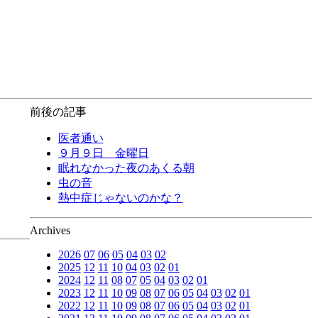
前後の記事
医者通い
９月９日 金曜日
眠れなかった夜のあくる朝
虫の音
熱中症じゃないのかな？
Archives
2026
07
06
05
04
03
02
2025
12
11
10
04
03
02
01
2024
12
11
08
07
05
04
03
02
01
2023
12
11
10
09
08
07
06
05
04
03
02
01
2022
12
11
10
09
08
07
06
05
04
03
02
01