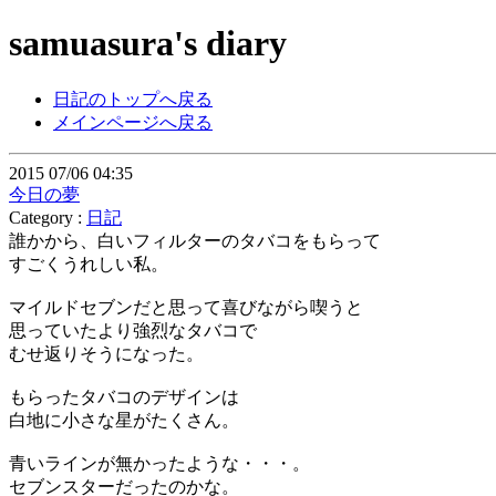
samuasura's diary
日記のトップへ戻る
メインページへ戻る
2015 07/06 04:35
今日の夢
Category :
日記
誰かから、白いフィルターのタバコをもらって
すごくうれしい私。
マイルドセブンだと思って喜びながら喫うと
思っていたより強烈なタバコで
むせ返りそうになった。
もらったタバコのデザインは
白地に小さな星がたくさん。
青いラインが無かったような・・・。
セブンスターだったのかな。