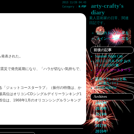
2013 11/28 04:43
arty-crafty's
Category :
K-POP
diary
素人芸術家の日常、関連
日記です。
日記のトップへ戻る
メインページへ戻る
前後の記事
ら発表された。
Summer Night City
2013.11.29 K-POP おス
スメ公式MV集
が震災で発売延期になり、「ハラが切ない気持ちで、
ジェットコースターラ
ブ
部屋とYシャツと私
（松浦カバー）
ている「ジェットコースターラブ」（振付の特徴は、か
TOMORROW
最高位はオリコンCDシングルデイリーランキング1
Archives
首位は、1968年1月のオリコンシングルランキング
2022
2020
2019
2018
2017
2016