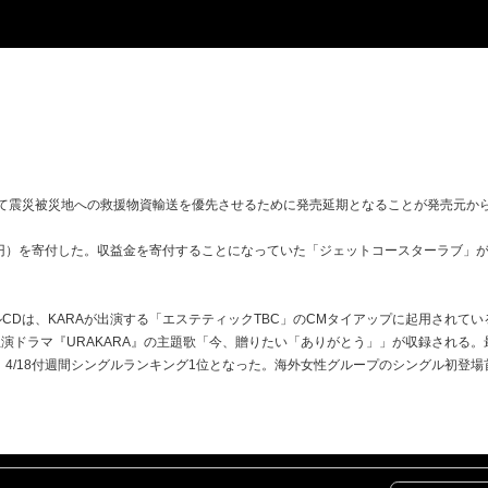
えて震災被災地への救援物資輸送を優先させるために発売延期となることが発売元か
0万円）を寄付した。収益金を寄付することになっていた「ジェットコースターラブ」
ルCDは、KARAが出演する「エステティックTBC」のCMタイアップに起用され
演ドラマ『URAKARA』の主題歌「今、贈りたい「ありがとう」」が収録される。
、4/18付週間シングルランキング1位となった。海外女性グループのシングル初登場