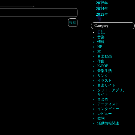
2015
2014
2013
Category
日記
音楽
情報
HP
本
音楽動画
作曲
K-POP
音楽生活
リンク
イラスト
音楽サイト
ソフト、アプリ、
サイト
まとめ
アーティスト
インタビュー
レビュー
歌詞
活動情報関連