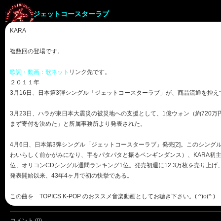
ジェットコースターラブ
KARA
複数回の登場です。
歌詞・動画：歌ネット
リンク先です。
２０１１年
3月16日、日本第3弾シングル「ジェットコースターラブ」が、商品流通を控
3月23日、ハラが東日本大震災の被災地への支援として、1億ウォン（約72
まず寄付を決めた」と所属事務所より発表された。
4月6日、日本第3弾シングル「ジェットコースターラブ」発売[2]。このシング
わいらしく前かがみになり、手をパタパタと振るペンギンダンス）、KARA初主
位、オリコンCDシングル週間ランキング1位。発売初週に12.3万枚を売り上げ
発表開始以来、43年4ヶ月で初の快挙である。
この曲を TOPICS K-POP のおススメ音楽動画としてお聴き下さい。( ^)o(^ )
コメント (0)