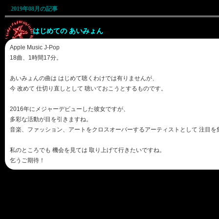
2019年08月の記事
はじめての あいみょん
Apple Music J-Pop
18曲、1時間17分。
あいみょんの曲は はじめて聴くわけでは有りませんが、
今 改めて 仕切り直しとして 聴いておこうとするものです。
2016年にメジャーデビューした彼女ですが、
多彩な活動が目を引きますね。
音楽、ファッション、アートをクロスオーバーするアーティストとして 注目を
私のところでも 機会を見ては 取り上げて行きたいですね。
乞うご期待！