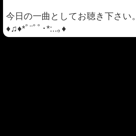
今日の一曲としてお聴き下さい。(＾o＾)
♦♫♦*ﾟ¨ﾟﾟ･*:..｡♦