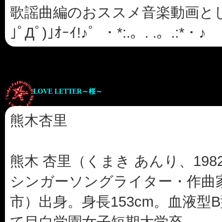
歌謡曲編のおススメ音楽動画として
｣ﾟДﾟ)｣ｵｰｲ!♪゜・*:.。. .。.:*・♪
LOVE LETTER～桜～
熊木杏里
熊木 杏里（くまき あんり、1982
シンガーソングライター・作曲
市）出身。身長153cm。血液型
て目白学園女子短期大学卒。