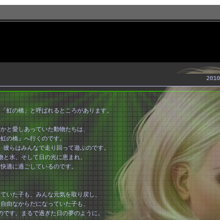
2010
に「虹の橋」と呼ばれるところがあります。
誰かと愛しあっていた動物たちは、
『虹の橋』へ行くのです。
、彼らはみんなで走り回って遊ぶのです。
物と水、そして日の光に恵まれ、
く快適に過ごしているのです。
いていた子も、みんな元気を取り戻し、
不自由なからだになっていた子も、
のです。まるで過ぎた日の夢のように。