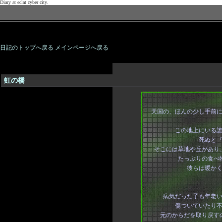
日記のトップへ戻る
メインページへ戻る
虹の橋
天国の、ほんの少し手前
この地上にいる
死ぬと
そこには草地や丘があり
たっぷりの食べ
彼らは暖か
病気だった子も年老
傷ついていたり
元のからだを取り戻す