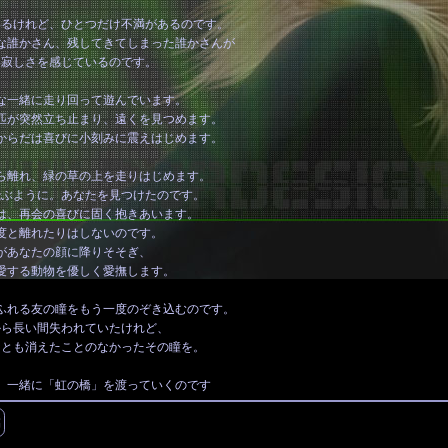
いるけれど、ひとつだけ不満があるのです。
な誰かさん、残してきてしまった誰かさんが
い寂しさを感じているのです。
な一緒に走り回って遊んでいます。
匹が突然立ち止まり、遠くを見つめます。
からだは喜びに小刻みに震えはじめます。
ら離れ、緑の草の上を走りはじめます。
飛ぶように。あなたを見つけたのです。
は、再会の喜びに固く抱きあいます。
度と離れたりはしないのです。
があなたの顔に降りそそぎ、
愛する動物を優しく愛撫します。
ふれる友の瞳をもう一度のぞき込むのです。
から長い間失われていたけれど、
りとも消えたことのなかったその瞳を。
、一緒に「虹の橋」を渡っていくのです