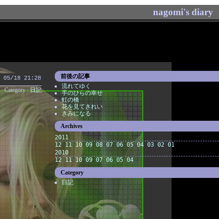
nagomi's diary
前後の記事
 05/18 21:28
流れてゆく
Category :
日記
手のひらの幸せ
虹の橋
花を見てきれい
きみになる
Archives
2011
12
11
10
09
08
07
06
05
04
03
02
01
2010
12
11
10
09
07
06
05
04
Category
日記