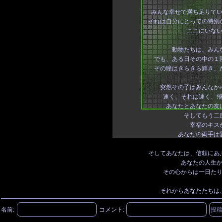
みんな幸せで満ち足りて
それは自分にとっての特別
ここにいな
動物たちは、みん
でも、ある日その中の１
その瞳はきらきら輝き、
突然その子はみんなか
速く、それは速く、
あなたとあなたの友
そしてもう二
幸福のキス
あなたの両手は
そしてあなたは、信頼にあ
あなたの人生
その心からは一日た
それからあなたたちは
名前:
コメント: