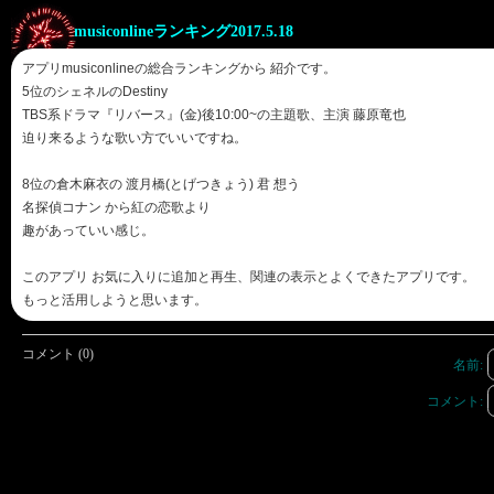
musiconlineランキング2017.5.18
アプリmusiconlineの総合ランキングから 紹介です。
5位のシェネルのDestiny
TBS系ドラマ『リバース』(金)後10:00~の主題歌、主演 藤原竜也
迫り来るような歌い方でいいですね。
8位の倉木麻衣の 渡月橋(とげつきょう) 君 想う
名探偵コナン から紅の恋歌より
趣があっていい感じ。
このアプリ お気に入りに追加と再生、関連の表示とよくできたアプリです。
もっと活用しようと思います。
コメント (0)
名前:
コメント: