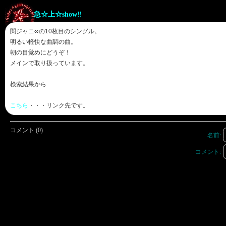
急☆上☆show‼︎
関ジャニ∞の10枚目のシングル。
明るい軽快な曲調の曲。
朝の目覚めにどうぞ！
メインで取り扱っています。
検索結果から
こちら
・・・リンク先です。
コメント (0)
名前:
コメント: