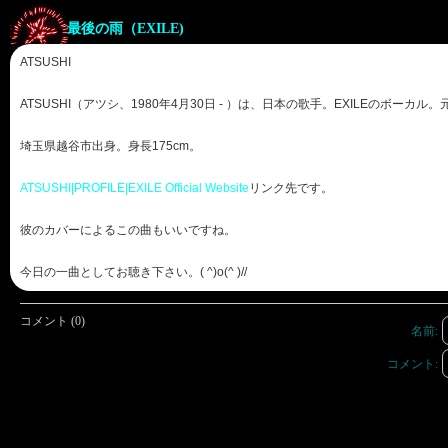
最後の雨（EXILE)
ATSUSHI
ATSUSHI（アツシ、1980年4月30日 - ）は、日本の歌手。EXILEのボーカ
埼玉県越谷市出身。身長175cm。
ATSUSHI|PROFILE|EXILE Official Website
リンク先です。
彼のカバーによるこの曲もいいですね。
今日の一曲としてお聴き下さい。( ^)o(^ )//
コメント (0)
名前:
コメント: