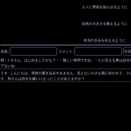
人々に季節を知らせるように
自然の大きさを教えるように
本当のきみを伝えるように
名前:
コメント:
和
:
ミキさん、はじめましてかな？・・難しい筆問ですね・・ただ言える事は自分
てないね
ミキ
:
こんにちは、突然の書き込みすみません。見えない小さな風に吹かれて、小
す。和さんは自分を嫌いになったことがありますか？