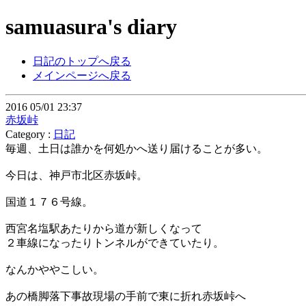
samuasura's diary
日記のトップへ戻る
メインページへ戻る
2016 05/01 23:37
赤坂峠
Category :
日記
毎週、土日は誰かを何処かへ送り届けることが多い。
今日は、神戸市北区赤坂峠。
国道１７６号線。
西宮名塩駅あたりから道が新しくなって
２車線になったりトンネルができていたり。
なんかややこしい。
あの橋脚落下事故現場の手前で東に折れ赤坂峠へ