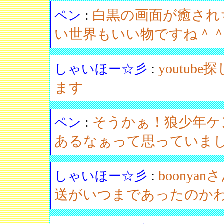
:
白黒の画面が癒され
ペン
い世界もいい物ですね＾
:
youtu
しゃいほー☆彡
ます
:
そうかぁ！狼少年ケ
ペン
あるなぁって思っていま
:
boony
しゃいほー☆彡
送がいつまであったのか