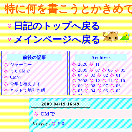
特に何を書こうとかきめて
日記のトップへ戻る
メインページへ戻る
前後の記事
Archives
2020
11
ジャーニー
2009
07
06
05
またCMで
04
03
02
01
CMで
2008
12
11
10
今年も植えます
09
08
07
06
ネットで地引き網
05
04
03
02
01
2007
12
11
10
2009 04/19 16:49
CMで
Category :
音楽