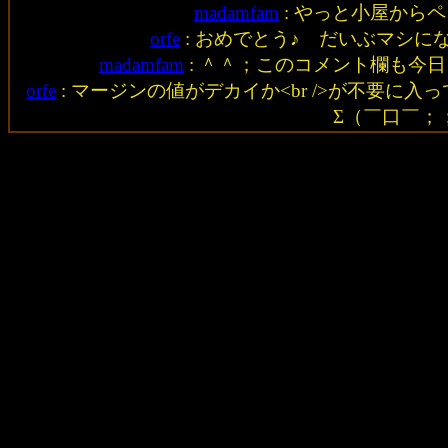
madamfam
:
やっと小屋からペ
orfe
:
おめでとう♪ だいぶマシに
madamfam
:
＾＾；このコメント欄も今日
orfe
:
マージンの値がデカイか<br />が不要に
Σ（￣口￣；