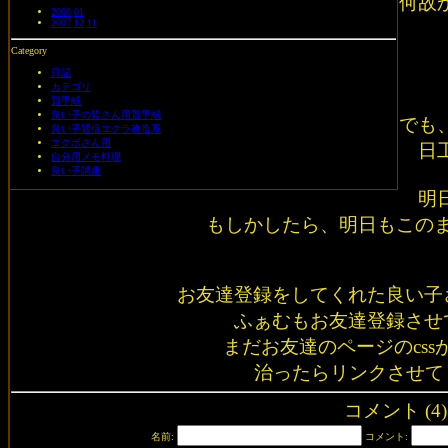
何故
2008
01
2007
12
11
Category
日記
カテゴリ
置手紙
良い子の皆さん用置手紙
でも
良い子通信エクラ改造系
エクボさん用
日
自分用メモ料理
良い子講座
明
もしかしたら、明日もこの
お友達登録をしてくれた良い子
ふぁむもお友達登録させ
まだお友達のページのcss
治ったらリンクさせて
コメント (4)
名前:
コメント: