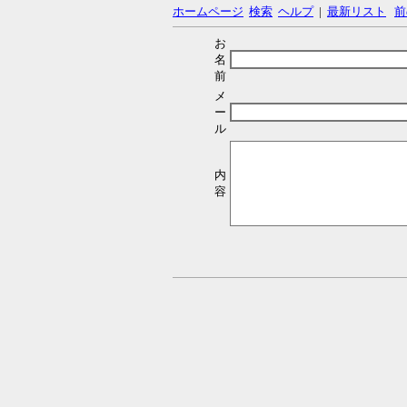
ホームページ
検索
ヘルプ
|
最新リスト
前
お
名
前
メ
ー
ル
内
容