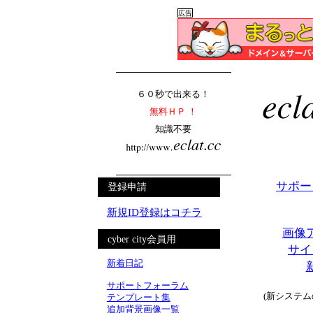
広告
６０秒で出来る！
無料ＨＰ ！
知識不要
サポー
登録申請
新規ID登録はコチラ
画像
cyber city会員用
サイ
新着日記
サポートフォーラム
(新システ
テンプレート集
追加背景画像一覧