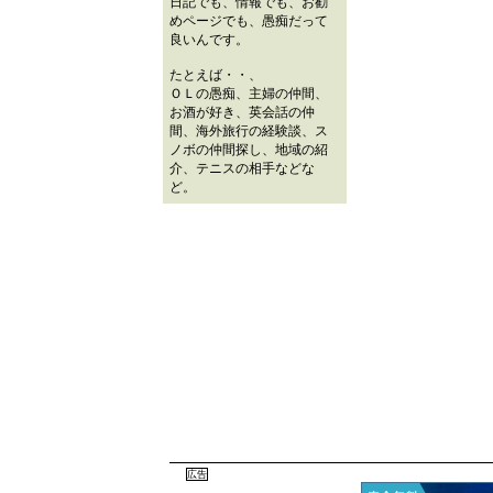
日記でも、情報でも、お勧
めページでも、愚痴だって
良いんです。
たとえば・・、
ＯＬの愚痴、主婦の仲間、
お酒が好き、英会話の仲
間、海外旅行の経験談、ス
ノボの仲間探し、地域の紹
介、テニスの相手などな
ど。
広告