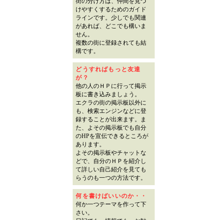
街の分け方は、仲間を見つ
けやすくするためのガイド
ラインです。少しでも関連
があれば、どこでも構いま
せん。
複数の街に登録されても結
構です。
どうすればもっと友達
が？
他の人のＨＰに行って掲示
板に書き込みましょう。
エクラの街の掲示板以外に
も、検索エンジンなどに登
録することが出来ます。ま
た、よその掲示板でも自分
のHPを宣伝できるところが
あります。
よその掲示板やチャットな
どで、自分のＨＰを紹介し
て詳しい自己紹介を見ても
らうのも一つの方法です。
何を書けばいいのか・・
何か一つテーマを作って下
さい。