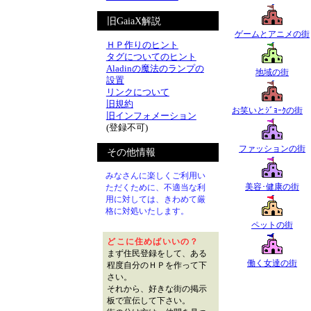
旧GaiaX解説
ゲームとアニメの街
ＨＰ作りのヒント
タグについてのヒント
Aladinの魔法のランプの
地域の街
設置
リンクについて
旧規約
お笑いとｼﾞｮｰｸの街
旧インフォメーション
(登録不可)
ファッションの街
その他情報
みなさんに楽しくご利用い
美容･健康の街
ただくために、不適当な利
用に対しては、きわめて厳
格に対処いたします。
ペットの街
どこに住めばいいの？
まず住民登録をして、ある
働く女達の街
程度自分のＨＰを作って下
さい。
それから、好きな街の掲示
板で宣伝して下さい。